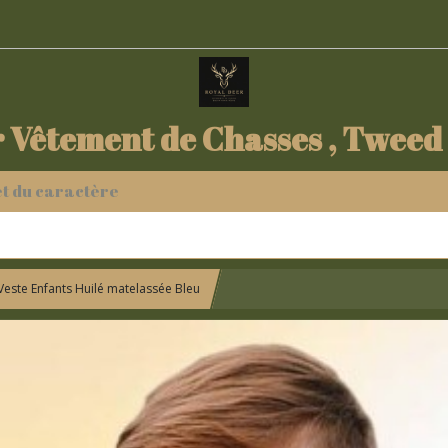
 Vêtement de Chasses , Tweed
 et du caractère
Veste Enfants Huilé matelassée Bleu