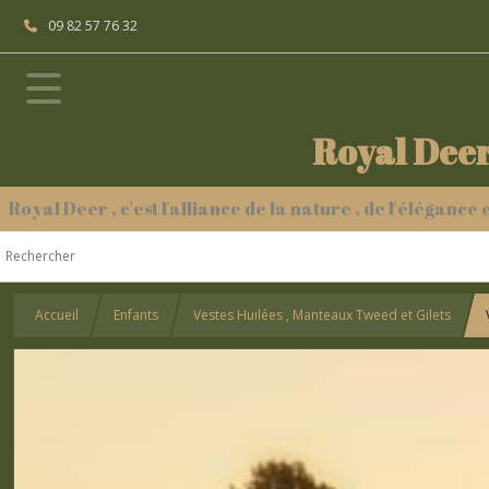
09 82 57 76 32
Royal Deer
Royal Deer , c'est l'alliance de la nature , de l'élégance
Accueil
Enfants
Vestes Huilées , Manteaux Tweed et Gilets