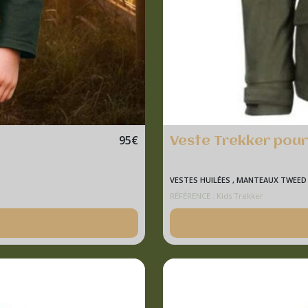
95
€
Veste Trekker pour
VESTES HUILÉES , MANTEAUX TWEED 
RÉFÉRENCE : Kids Trekker